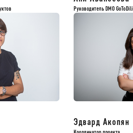
уктов
Руководитель DMO GoToDili
Эдвард Акопян
Координатор проекта