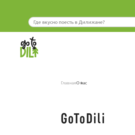
Главная
О нас
GoToDili