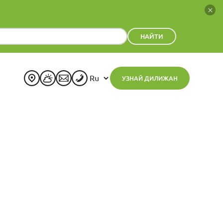
НАЙТИ
УЗНАЙ ДИЛИЖАН
+
21
°
C
H:
+
22°
L:
+
15°
Дилижан
Четверг, 06 Август
Прогноз на неделю
Пт
Сб
Вс
Пн
Вт
Ср
+
23°
+
25°
+
26°
+
24°
+
24°
+
24°
+
13°
+
14°
+
15°
+
15°
+
16°
+
14°