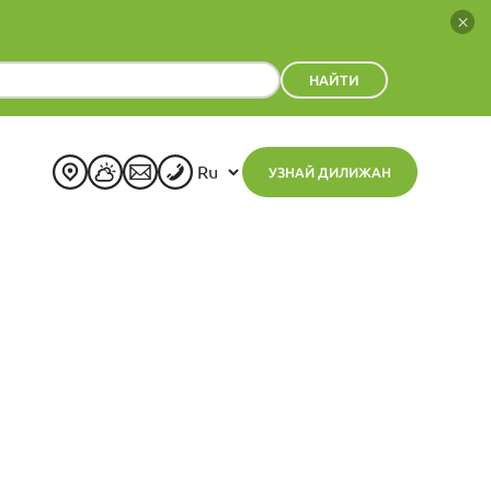
НАЙТИ
УЗНАЙ ДИЛИЖАН
+
22
°
C
H:
+
22°
L:
+
15°
Дилижан
Четверг, 06 Август
Прогноз на неделю
Пт
Сб
Вс
Пн
Вт
Ср
+
23°
+
25°
+
25°
+
24°
+
23°
+
24°
+
13°
+
14°
+
15°
+
14°
+
15°
+
15°