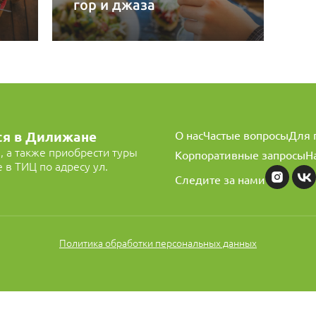
гор и джаза
О нас
Частые вопросы
Для 
ся в Дилижане
i, а также приобрести туры
Корпоративные запросы
Н
в ТИЦ по адресу ул.
Следите за нами
Политика обработки персональных данных