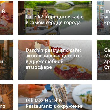
ый
Im
Café #2: городское кафе
ис
в самом сердце города
кр
Darchin pastry and cafe:
Ca
эксклюзивные десерты
Mo
 и
в дружелюбной
ар
атмосфере
Ст
DiliJazz Hotel &
го
Restaurant: в окружении