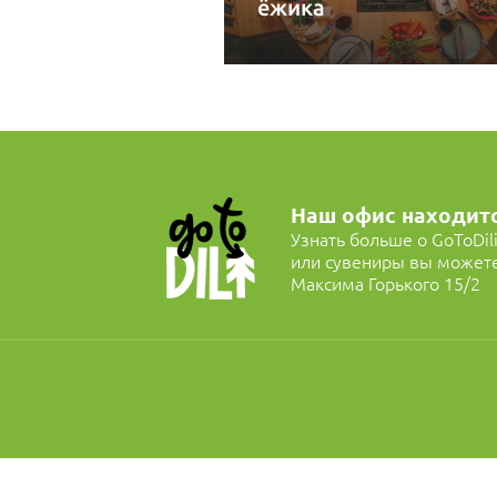
ёжика
Наш офис находит
Узнать больше о GoToDil
или сувениры вы можете 
Максима Горького 15/2
Джиппинг
Экскурсии по
окрестностям