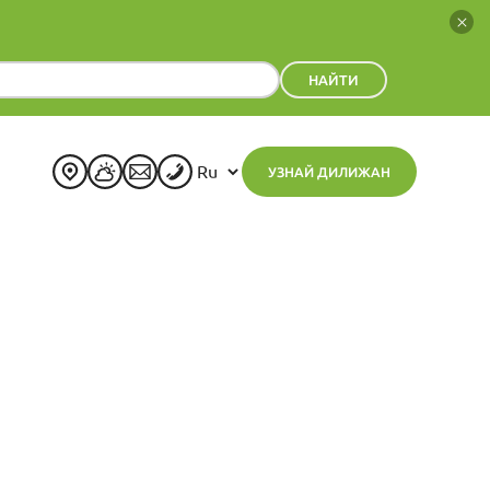
НАЙТИ
УЗНАЙ ДИЛИЖАН
+
21
°
C
H:
+
22°
L:
+
15°
Дилижан
Четверг, 06 Август
Прогноз на неделю
Пт
Сб
Вс
Пн
Вт
Ср
+
23°
+
25°
+
26°
+
24°
+
24°
+
24°
+
13°
+
14°
+
15°
+
15°
+
16°
+
14°