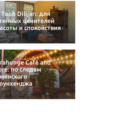
 Toon Dilijan: для
тинных ценителей
асоты и спокойствия
rahunge Café and
re: по следам
мянского
оунхенджа