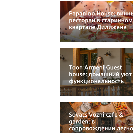
Papanino House: винн
ресторан в старинном
квартале Дилижана
Toon Armeni Guest
house: домашний уют
функциональность
Sovats Vozni cafe &
garden: в
сопровождении лесно