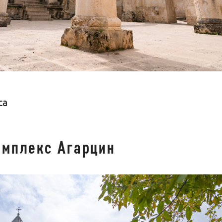
са
омплекс Агарцин