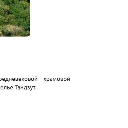
редневековой храмовой
елье Тандзут.