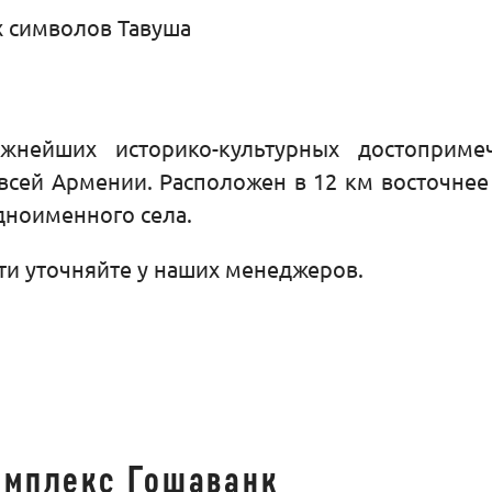
х символов Тавуша
жнейших историко-культурных достопримеч
 всей Армении. Расположен в 12 км восточн
дноименного села.
и уточняйте у наших менеджеров.
омплекс Гошаванк