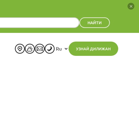
НАЙТИ
УЗНАЙ ДИЛИЖАН
+
21
°
C
H:
+
23°
L:
+
13°
Дилижан
Пятница, 07 Август
Прогноз на неделю
Сб
Вс
Пн
Вт
Ср
Чт
+
25°
+
26°
+
24°
+
24°
+
24°
+
23°
+
14°
+
15°
+
14°
+
15°
+
15°
+
15°