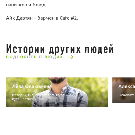
напитков и блюд.
Айк Давтян – бармен в Cafe #2.
Истории других людей
ПОДРОБНЕЕ О ЛЮДЯХ
Лёва Овакимян
Алекса
Историк, гид, основатель кафе «Дом
Основател
путешественника»