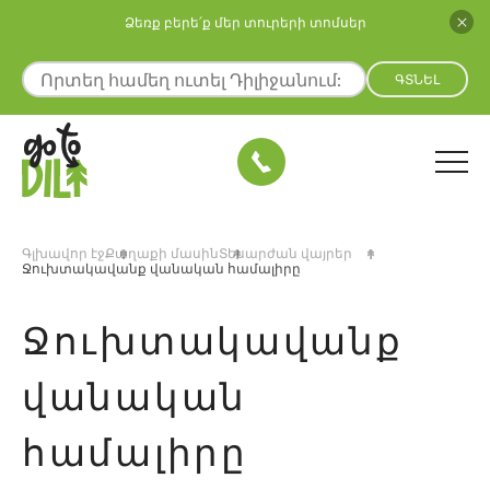
Ձեռք բերե՛ք մեր տուրերի տոմսեր
ԳՏՆԵԼ
Գլխավոր էջ
Քաղաքի մասին
Տեսարժան վայրեր
Ջուխտակավանք վանական համալիրը
Ջուխտակավանք
վանական
համալիրը