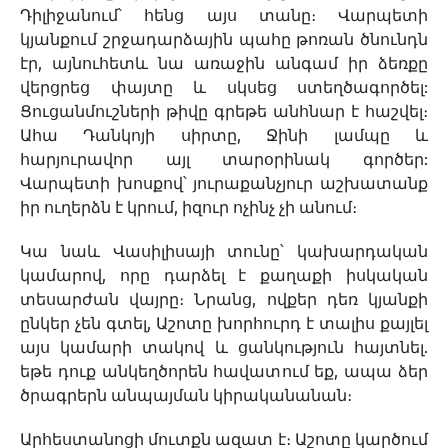
Դիլիջանում՝ հենց այս տանը։ Վարպետի
կյանքում շրջադարձային պահը թոռան ծնունդն
էր, այնուհետև նա առաջին անգամ իր ձեռքը
վերցրեց փայտը և սկսեց ստեղծագործել:
Ցուցանմուշների թիվը գրեթե անհնար է հաշվել։
Ահա Դանկոյի սիրտը, Ջինի լամպը և
հարյուրավոր այլ տարօրինակ գործեր:
Վարպետի խոսքով՝ յուրաքանչյուր աշխատանք
իր ուղերձն է կրում, իզուր ոչինչ չի անում։
Կա նաև Վասիլիսայի տունը՝ կախարդական
կամարով, որը դարձել է քաղաքի իսկական
տեսարժան վայրը։ Նրանց, ովքեր դեռ կյանքի
ընկեր չեն գտել, Աշոտը խորհուրդ է տալիս քայլել
այս կամարի տակով և ցանկություն հայտնել.
եթե դուք անկեղծորեն հավատում եք, ապա ձեր
ծրագրերն անպայման կիրականանան։
Արհեստանոցի մուտքն ազատ է։ Աշոտը կարծում