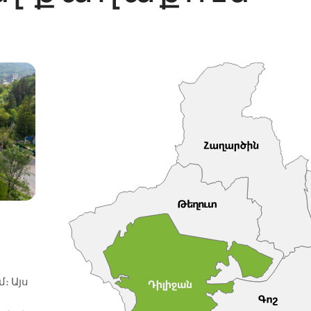
Թեղուտ
Հաղա
Իջևանի և Դիլիջանի
Սրբավ
խաչմերուկում
Հաղարծ
։ Այս
Թեղուտ՝ ոչ մեծ գյուղ Տավուշի
հնագույն
մարզում՝ Դիլիջանից դեպի հյուսիս-
տեղակայ