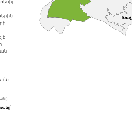
տեսիլ
արևելք մի քանի կիլոմետր
դեպի հյ
հեռավորության վրա, տեղակայված
ձախ ափ
րերին
Աղստև գետի ձախ ափին: Թեղուտ
մոտակայ
րի
համայնքը հիմնվել է 1925 թ. և
գտնվում
համարվել է Ջարխեչի (այժմ
վաղ այ
 է
Հաղարծին) շրջաններից մեկը, իսկ
շրջաննե
ր
1993 թ. նոյեմբերի 5-ին Թեղուտը
է խոյան
բան
դարձավ առանձին բնակավայր:
բարձրութ
Բարձրու
մակարդ
Միջին
Բարձրությունը ծովի
ջերմաստիճանը
1050 м.
ին։
մակարդակից՝
ամռանը՝
1550 м.
+19, +25 C, ձմռանը՝
-2, -7 C
անը
ձմռանը՝