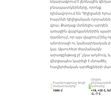
նկարագրում է լեռնային գեղա
բնապատկերները, որոնք
դիմավորում են Դիլիջանի հյու
հայտնի դիլիջանյան ոլորաննե
վրա։ Քաղաք մտնելիս արդեն
առաջին վայրկյաններին պարզ
դառնում, որ այս վայրում ինչ-ո
անորսալի ու կախարդական 
կա։ Այսուհետ ժամանակն
արագընթաց չէ՝ չկա աղմուկ, և
վերջապես կարելի է մտածել
հավերժական արժեքների մաս
Միջին
Բարձրությունը ծովի
ջերմաստիճ
մակարդակից՝
ամռանը՝
1080 մ
+19, +25 C, 
-2, -7 C