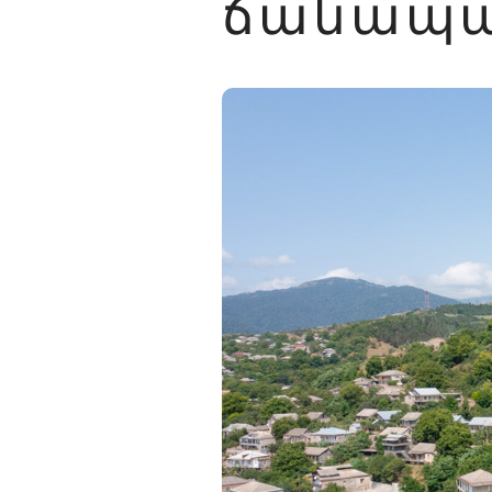
ճանապա