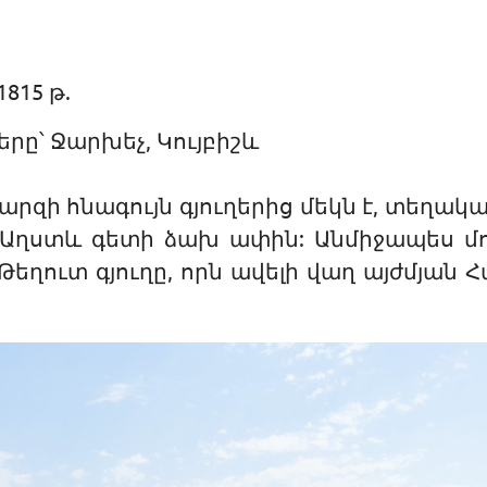
815 թ.
ը՝ Ջարխեչ, Կույբիշև
րզի հնագույն գյուղերից մեկն է, տեղակայ
՝ Աղստև գետի ձախ ափին: Անմիջապես մ
Թեղուտ գյուղը, որն ավելի վաղ այժմյան