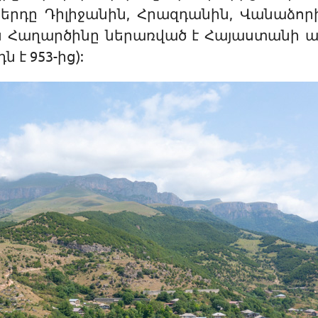
Բերդը Դիլիջանին, Հրազդանին, Վանաձո
ւմս Հաղարծինը ներառված է Հայաստանի
ն է 953-ից):