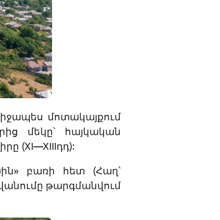
նմիջապես մոտակայքում
րից մեկը՝ հայկական
(XI—XIIIդդ):
ծին» բառի հետ (Հաղ՝
անվանումը թարգմանվում