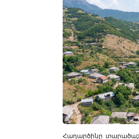
Հաղարծինը տարածաշր