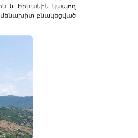
րին և Երևանին կապող
 ամենախիտ բնակեցված