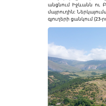
անցնում Իջևանն ու 
մայրուղին: Ներկայո
գյուղերի ցանկում (23-րդ