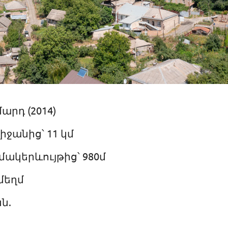
մարդ (2014)
իջանից՝ 11 կմ
մակերևույթից՝ 980մ
մեղմ
ն.