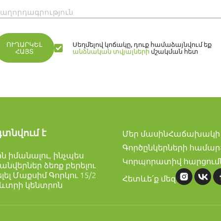
աղորդագրություն
ՈՒՂԱՐԿԵԼ
Սեղմելով կոճակը, դուք համաձայնվում եք
ՀԱՅՏ
անձնական տվյալների
մշակման հետ
գտնվում է
Մեր մասին
Հաճախակի 
Գործընկերների համար
լին իմանալու, ինչպես
Կորպորատիվ հարցում
անվերներ ձեռք բերելու
ել Մաքսիմ Գորկու 15/2
Հետևե՛ք մեզ
ռևտրի կենտրոն