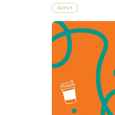
ՍՆՈՒՆԴ