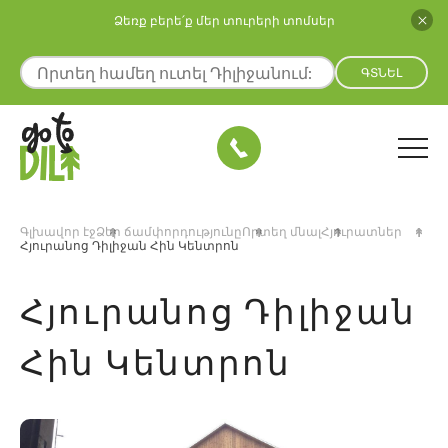
Ձեռք բերե՛ք մեր տուրերի տոմսեր
ԳՏՆԵԼ
Գլխավոր էջ
Ձեր ճամփորդությունը
Որտեղ մնալ
Հյուրատներ
Հյուրանոց Դիլիջան Հին Կենտրոն
Հյուրանոց Դիլիջան
Հին Կենտրոն
ր