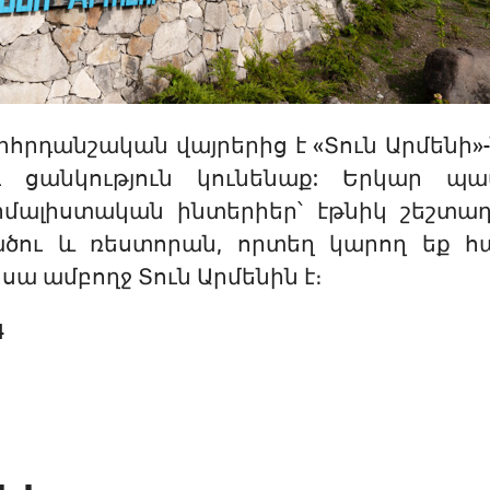
րհրդանշական վայրերից է «Տուն Արմենի»-
լու ցանկություն կունենաք: Երկար պ
իմալիստական ինտերիեր՝ էթնիկ շեշտադ
ածու և ռեստորան, որտեղ կարող եք հ
սա ամբողջ Տուն Արմենին է։
4