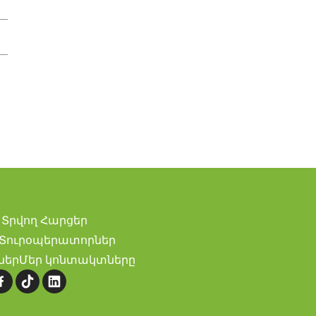
Տրվող Հարցեր
Տուրօպերատորներ
ներ
Մեր կոնտակտները