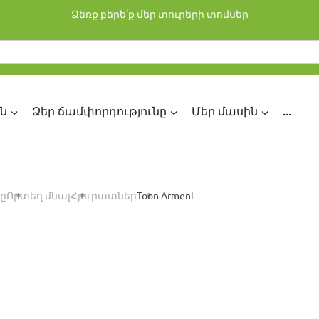
Ձեռք բերե՛ք մեր տուրերի տոմսեր
ն
Ձեր ճամփորդությունը
Մեր մասին
...
ը
Որտեղ մնալ
Հյուրատներ
Toon Armeni