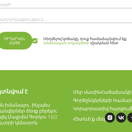
-mail*
աղորդագրություն
ՈՒՂԱՐԿԵԼ
Սեղմելով կոճակը, դուք համաձայնվում եք
ՀԱՅՏ
անձնական տվյալների
մշակման հետ
գտնվում է
Մեր մասին
Հաճախակի 
Գործընկերների համար
լին իմանալու, ինչպես
Կորպորատիվ հարցում
անվերներ ձեռք բերելու
ել Մաքսիմ Գորկու 15/2
Հետևե՛ք մեզ
ռևտրի կենտրոն