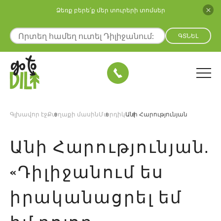
Ձեռք բերե՛ք մեր տուրերի տոմսեր
ԳՏՆԵԼ
Գլխավոր էջ
Քաղաքի մասին
Մարդիկ
Անի Հարությունյան
Անի Հարությունյան.
«Դիլիջանում ես
իրականացրել եմ