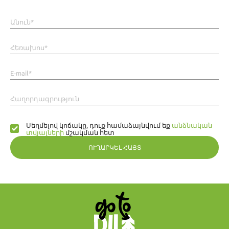
Անուն*
Հեռախոս*
E-mail*
Հաղորդագրություն
Սեղմելով կոճակը, դուք համաձայնվում եք
անձնական
տվյալների
մշակման հետ
ՈՒՂԱՐԿԵԼ ՀԱՅՏ