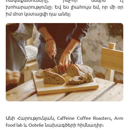
հավաքածուները, ինչ-որ մեկին էլ
խոհարարությունը։ Եվ ես լիահույս եմ, որ մի օր
իմ մոտ կստացվի դա անել։
Անի Հարությունյան, Caffeine Coffee Roasters, Arm
food lab և Ootelie նախագծերի հիմնադիր։