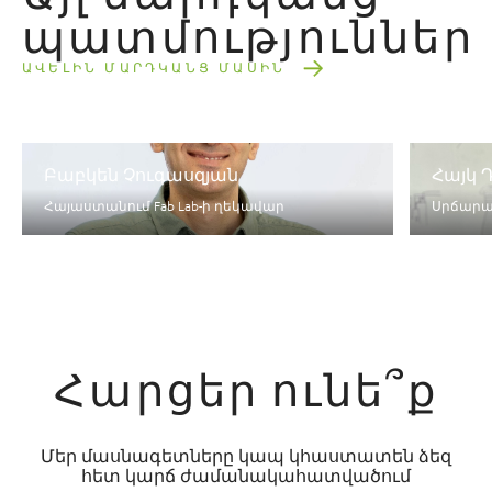
պատմություններ
ԱՎԵԼԻՆ ՄԱՐԴԿԱՆՑ ՄԱՍԻՆ
Բաբկեն Չուգասզյան
Հայկ 
Հայաստանում Fab Lab-ի ղեկավար
Սրճարա
Հարցեր ունե՞ք
Մեր մասնագետները կապ կհաստատեն ձեզ
հետ կարճ ժամանակահատվածում