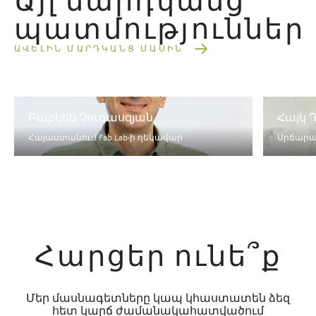
Այլ մարդկանց
պատմություններ
ԱՎԵԼԻՆ ՄԱՐԴԿԱՆՑ ՄԱՍԻՆ
Բաբկեն Չուգասզյան
Հայկ 
Հայաստանում Fab Lab-ի ղեկավար
Սրճարա
Հարցեր ունե՞ք
Մեր մասնագետները կապ կհաստատեն ձեզ
հետ կարճ ժամանակահատվածում