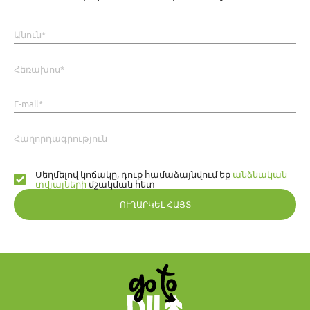
Անուն*
Հեռախոս*
E-mail*
Հաղորդագրություն
Սեղմելով կոճակը, դուք համաձայնվում եք
անձնական
տվյալների
մշակման հետ
ՈՒՂԱՐԿԵԼ ՀԱՅՏ