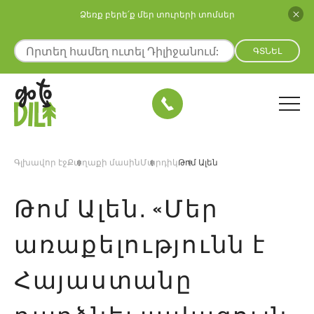
Ձեռք բերե՛ք մեր տուրերի տոմսեր
ԳՏՆԵԼ
Գլխավոր էջ
Քաղաքի մասին
Մարդիկ
Թոմ Ալեն
Թոմ Ալեն. «Մեր
առաքելությունն է
Հայաստանը