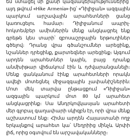
եմ ստացել մի քանի կազմակերպություններից՝
այդ թվում «Hike Armenia»-ից՝ «Դիլիջան» ազգային
պարկում արշավային արահետների ցանց
կառուցելու համար։ Դիլիջանում ապրիլ-
հոկտեմբեր ամիսներին մենք անցկացրել ենք
գրեթե կես տարի՝ զբոսաշրջային երթուղիներ
գծելով։ Դրանց վրա գծանշումներ արեցինք,
նշաններ դրեցինք, քարտեզներ արեցինք։ Այգում
արդեն արահետներ կային, բայց դրանք
անմխիթար վիճակում էին և դժվարանցանելի։
Մենք ցանկանում էինք արահետների որակն
ավելի մոտեցնել միջազգային չափանիշներին:
Մոտ մեկ տարվա ընթացքում «Դիլիջան»
ր
ազգային պարկում մոտ 80 կմ արահետ
անցկացրինք։ Սա Անդրկովկասյան արահետի
մեր գլոբալ գաղափարի սկիզբն էր, որի վրա մենք
աշխատում ենք։ Հիմա արդեն Հայաստանի ողջ
երկայնքով արահետ կա՝ Մեղրիից մինչև Արփի
լիճ, որից օգտվում են արշավականները։