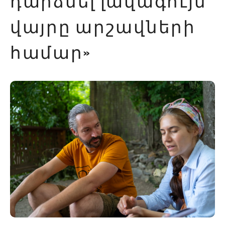
դարձնել լավագույն
վայրը արշավների
համար»