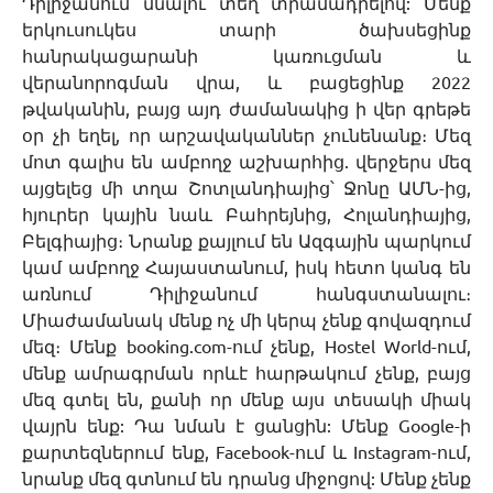
Դիլիջանում մնալու տեղ տրամադրելով: Մենք
երկուսուկես տարի ծախսեցինք
հանրակացարանի կառուցման և
վերանորոգման վրա, և բացեցինք 2022
թվականին, բայց այդ ժամանակից ի վեր գրեթե
օր չի եղել, որ արշավականներ չունենանք։ Մեզ
մոտ գալիս են ամբողջ աշխարհից. վերջերս մեզ
այցելեց մի տղա Շոտլանդիայից՝ Ջոնը ԱՄՆ-ից,
հյուրեր կային նաև Բահրեյնից, Հոլանդիայից,
Բելգիայից։ Նրանք քայլում են Ազգային պարկում
կամ ամբողջ Հայաստանում, իսկ հետո կանգ են
առնում Դիլիջանում հանգստանալու։
Միաժամանակ մենք ոչ մի կերպ չենք գովազդում
մեզ։ Մենք booking.com-ում չենք, Hostel World-ում,
մենք ամրագրման որևէ հարթակում չենք, բայց
մեզ գտել են, քանի որ մենք այս տեսակի միակ
վայրն ենք: Դա նման է ցանցին: Մենք Google-ի
քարտեզներում ենք, Facebook-ում և Instagram-ում,
նրանք մեզ գտնում են դրանց միջոցով: Մենք չենք